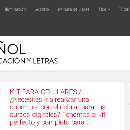
Iluminación
Soporte
Kit para celulares
Tips
Tutori
KIT PARA CELULARES /
¿Necesitas ir a realizar una
cobertura con el celular para tus
cursos digitales? Tenemos el kit
perfecto y completo para ti.