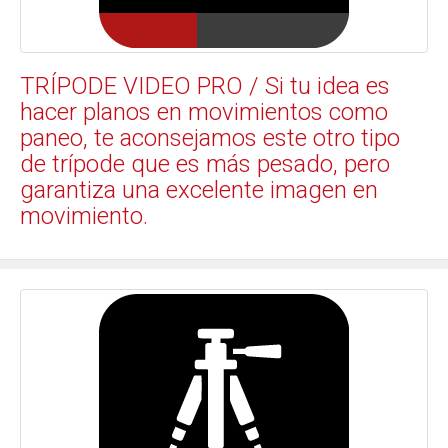
TRÍPODE VIDEO PRO / Si tu idea es
hacer planos en movimientos como
paneo, te aconsejamos este otro tipo
de trípode que es más pesado, pero
garantiza una excelente imagen en
movimiento.