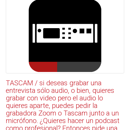
TASCAM / si deseas grabar una
entrevista sólo audio, o bien, quieres
grabar con video pero el audio lo
quieres aparte, puedes pedir la
grabadora Zoom o Tascam junto a un
micrófono. ¿Quieres hacer un podcast
como profesional? Entonces pide una