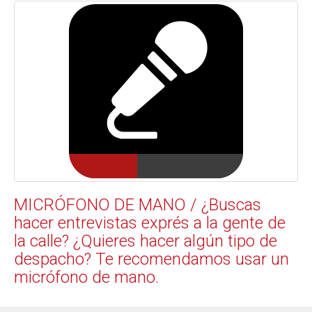
MICRÓFONO DE MANO / ¿Buscas
hacer entrevistas exprés a la gente de
la calle? ¿Quieres hacer algún tipo de
despacho? Te recomendamos usar un
micrófono de mano.